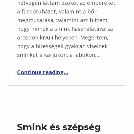
hétvégén láttam ezeket az embereket
a fürdőruházat, valamint a bőr
megmutatása, valamint azt hittem,
hogy hinnék a smink használatával az
arcodon kívüli helyeken. Megértem,
hogy a hírességek gyakran viselnek
sminket a karjukon, a lábukon,…
“Milyen gyakran viselnek sminket a helyszíneken kívül más, mint a (karja, lábak vagy más testrészek)?”
Continue reading
…
Smink és szépség