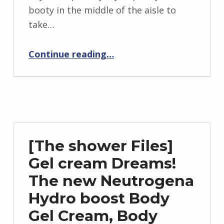
booty in the middle of the aisle to
take…
Continue reading
…
“Kristin Ess has a Line of Hair styling tools at Target, and It includes Something for Cray-Cray Cowlicks”
[The shower Files]
Gel cream Dreams!
The new Neutrogena
Hydro boost Body
Gel Cream, Body