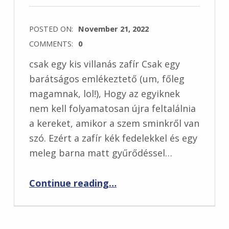
POSTED ON:
November 21, 2022
COMMENTS:
0
csak egy kis villanás zafír Csak egy
barátságos emlékeztető (um, főleg
magamnak, lol!), Hogy az egyiknek
nem kell folyamatosan újra feltalálnia
a kereket, amikor a szem sminkről van
szó. Ezért a zafír kék fedelekkel és egy
meleg barna matt gyűrődéssel…
“Könnyű, elegáns őszi szem smink zafír fedelekkel és béléssel”
Continue reading
…