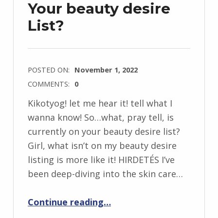
Your beauty desire
List?
POSTED ON:
November 1, 2022
COMMENTS:
0
Kikotyog! let me hear it! tell what I
wanna know! So…what, pray tell, is
currently on your beauty desire list?
Girl, what isn’t on my beauty desire
listing is more like it! HIRDETÉS I’ve
been deep-diving into the skin care…
“What’s currently on Your beauty desire List?”
Continue reading
…