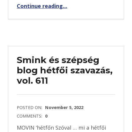
“Smink és szépség blog hétfői szavazás, vol. 668”
Continue reading
…
Smink és szépség
blog hétfői szavazás,
vol. 611
POSTED ON:
November 5, 2022
COMMENTS:
0
MOVIN ‘hétfőn Szóval … mi a hétfői