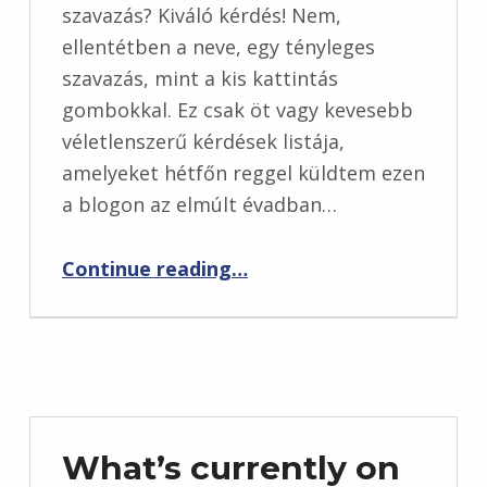
szavazás? Kiváló kérdés! Nem,
ellentétben a neve, egy tényleges
szavazás, mint a kis kattintás
gombokkal. Ez csak öt vagy kevesebb
véletlenszerű kérdések listája,
amelyeket hétfőn reggel küldtem ezen
a blogon az elmúlt évadban…
“Smink és szépség blog hétfői szavazás, vol. 611”
Continue reading
…
What’s currently on