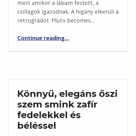
mert amikor a lábam festett, a
csillagok igazodnak. A higany elkerüli a
retrográdot. Pluto becomes…
“Szombat szörfözés, február 8., 2020”
Continue reading
…
Könnyű, elegáns őszi
szem smink zafír
fedelekkel és
béléssel