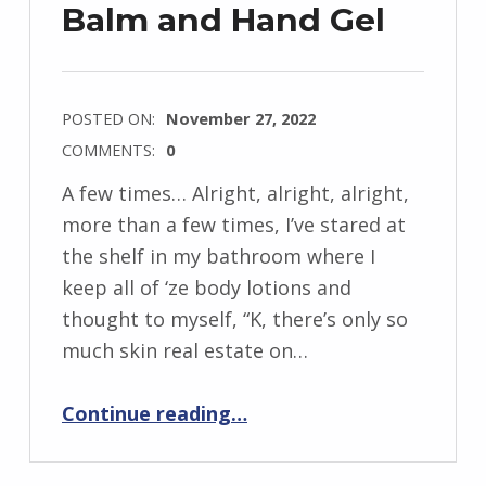
Balm and Hand Gel
POSTED ON:
November 27, 2022
COMMENTS:
0
A few times… Alright, alright, alright,
more than a few times, I’ve stared at
the shelf in my bathroom where I
keep all of ‘ze body lotions and
thought to myself, “K, there’s only so
much skin real estate on…
Continue reading
…
“ Gel cream Dreams! The new Neutrogena Hydro boost Body Gel Cream, Body Balm and Hand Gel”