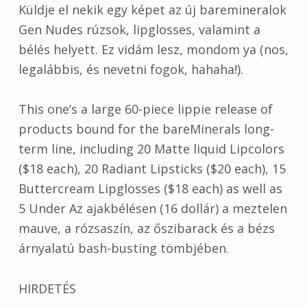
Küldje el nekik egy képet az új baremineralok
Gen Nudes rúzsok, lipglosses, valamint a
bélés helyett. Ez vidám lesz, mondom ya (nos,
legalábbis, és nevetni fogok, hahaha!).
This one’s a large 60-piece lippie release of
products bound for the bareMinerals long-
term line, including 20 Matte liquid Lipcolors
($18 each), 20 Radiant Lipsticks ($20 each), 15
Buttercream Lipglosses ($18 each) as well as
5 Under Az ajakbélésen (16 dollár) a meztelen
mauve, a rózsaszín, az őszibarack és a bézs
árnyalatú bash-busting tömbjében.
HIRDETÉS