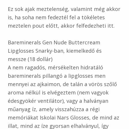
Ez sok ajak meztelenség, valamint még akkor
is, ha soha nem fedeztél fel a tökéletes
meztelen pout előtt, akkor felfedezheti itt.
Bareminerals Gen Nude Buttercream
Lipglosses Snarky-ban, kiemelkedő és
messze (18 dollár)
A nem ragadós, mérsékelten hidratáló
bareminerals pillangó a lipglosses men
mennyei az ajkaimon, de talán a vörös szőlő
aroma nélkül is elvégeztem (nem vagyok
édesgyökér ventilátor), vagy a halványan
műanyag íz, amely visszahúzza a régi
memóriákat Iskolai Nars Glosses, de mind az
illat, mind az íze gyorsan elhalványul, így