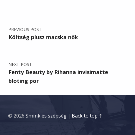
Post navigation
PREVIOUS POST
Költség plusz macska nők
NEXT POST
Fenty Beauty by Rihanna invisimatte
bloting por
© 2026
Smink és szépség
|
Back to top ↑