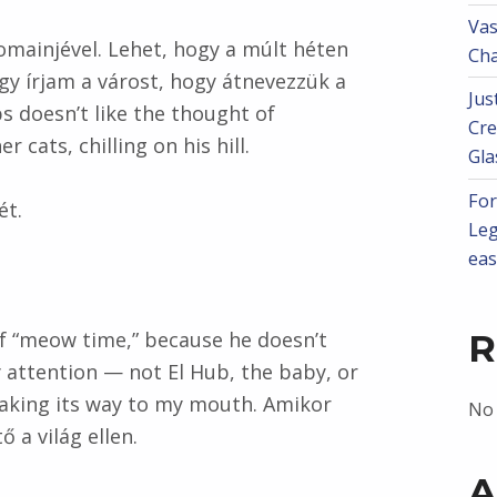
Vas
omainjével. Lehet, hogy a múlt héten
Cha
y írjam a várost, hogy átnevezzük a
Jus
s doesn’t like the thought of
Cre
cats, chilling on his hill.
Gla
For
ét.
Leg
eas
of “meow time,” because he doesn’t
R
 attention — not El Hub, the baby, or
aking its way to my mouth. Amikor
No
ő a világ ellen.
A