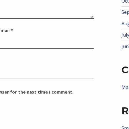
Oct
Se
Aug
Email
*
Jul
Jun
C
Ma
owser for the next time I comment.
R
Smi