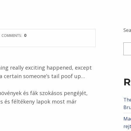
Sea
0
COMMENTS:
ing really exciting happened, except
a certain someone’s tail poof up…
R
növények és fák szokásos pengéjét,
The
os és féltékeny lapok most már
Bru
Mac
rej