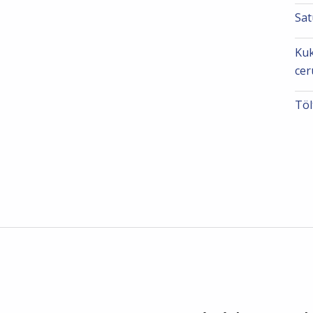
Sat
Kuk
cer
Töl