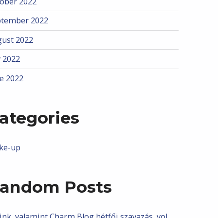
ober 2022
ptember 2022
ust 2022
y 2022
e 2022
ategories
ke-up
andom Posts
nk, valamint Charm Blog hétfői szavazás, vol.