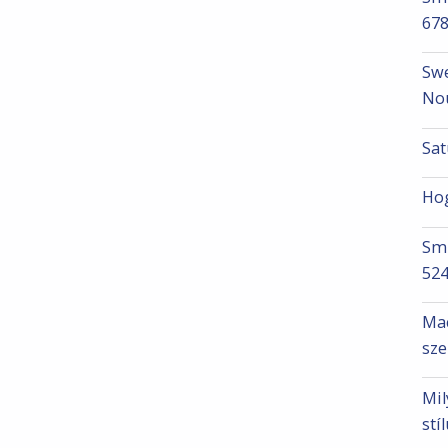
67
Swe
Nou
Sat
Hog
Smi
52
Mac
sze
Mil
stí