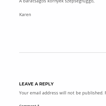
A barátságos környék szépségfüggő,
Karen
Skip back to main navigation
LEAVE A REPLY
Your email address will not be published.
Comment
*