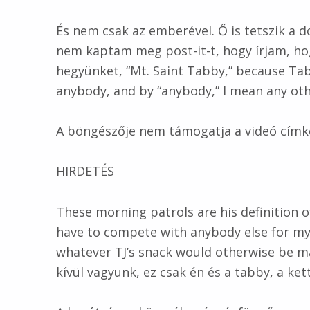
És nem csak az emberével. Ő is tetszik a d
nem kaptam meg post-it-t, hogy írjam, hog
hegyünket, “Mt. Saint Tabby,” because Tab
anybody, and by “anybody,” I mean any other 
A böngészője nem támogatja a videó címk
HIRDETÉS
These morning patrols are his definition 
have to compete with anybody else for my
whatever TJ’s snack would otherwise be m
kívül vagyunk, ez csak én és a tabby, a kett