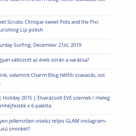
8
et Scrubs: Clinique sweet Pots and the Pixi
rishing Lip polish
urday Surfing, December 21st, 2019
yan változott az évek során a varázsa?
nk, valamint Charm Blog hétfői szavazás, vol.
4
 Holiday 2015 | Elvarázsolt EVE szemek / meleg
mhéjfesték x 6 paletta
yen jellemzően viselsz teljes GLAM instagram-
lusú sminket?