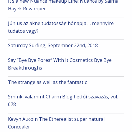
It’s a new Nuance makeup Line: Nuance by Salma
Hayek Revamped
Június az akne tudatosság hónapja … mennyire
tudatos vagy?
Saturday Surfing, September 22nd, 2018
Say “Bye Bye Pores” With It Cosmetics Bye Bye
Breakthroughs
The strange as well as the fantastic
Smink, valamint Charm Blog hétfői szavazás, vol.
678
Kevyn Aucoin The Etherealist super natural
Concealer