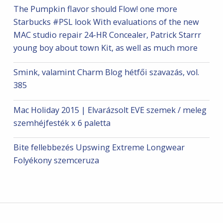
The Pumpkin flavor should Flow! one more
Starbucks #PSL look With evaluations of the new
MAC studio repair 24-HR Concealer, Patrick Starrr
young boy about town Kit, as well as much more
Smink, valamint Charm Blog hétfői szavazás, vol.
385
Mac Holiday 2015 | Elvarázsolt EVE szemek / meleg
szemhéjfesték x 6 paletta
Bite fellebbezés Upswing Extreme Longwear
Folyékony szemceruza
Post navigation